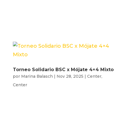
objetivo de recaudar fondos para la
lucha contra la esclerosis múltiple
por...
Torneo Solidario BSC x Mójate 4×4 Mixto
por
Marina Balasch
|
Nov 28, 2025
|
Center
,
Center
El domingo 14 de septiembre de 9h a
16h estrenamos las pistas del nuevo
BSC Center‼️ Nos hace especial ilusión
hacerlo con el torneo 4×4 mixto en