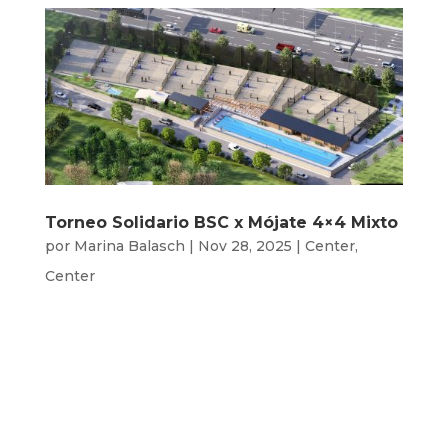
Torneo Solidario BSC x Mójate 4×4 Mixto
por
Marina Balasch
|
Nov 28, 2025
|
Center
,
Center
El domingo 14 de septiembre de 9h a
16h estrenamos las pistas del nuevo
BSC Center‼️ Nos hace especial ilusión
hacerlo con el torneo 4×4 mixto en
colaboración con Mulla’t , con el