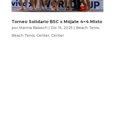
Torneo Solidario BSC x Mójate 4×4 Mixto
por
Marina Balasch
|
Dic 15, 2025
|
Beach Tenis
,
Beach Tenis
,
Center
,
Center
El domingo 14 de septiembre de 9h a
16h estrenamos las pistas del nuevo
BSC Center‼️ Nos hace especial ilusión
hacerlo con el torneo 4×4 mixto en
colaboración con Mulla’t , con el
objetivo de recaudar fondos para la
lucha contra la esclerosis múltiple
por...