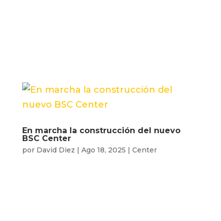
colaboración con Mulla’t , con el
objetivo de recaudar fondos para la
lucha contra la esclerosis múltiple
por...
En marcha la construcción del nuevo
BSC Center
por
David Diez
|
Ago 18, 2025
|
Center
Después de muchos meses de
trabajo y planificación, la
construcción del nuevo BSC Center
es una realidad. Este proyecto nace