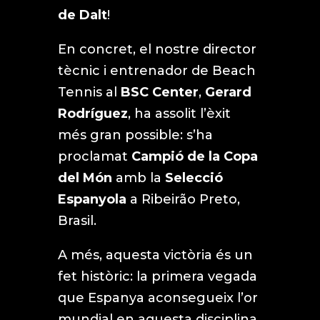
de Dalt
!
En concret, el nostre director
tècnic i entrenador de Beach
Tennis al
BSC Center
,
Gerard
Rodríguez
, ha assolit l’èxit
més gran possible: s’ha
proclamat
Campió de la Copa
del Món
amb la
Selecció
Espanyola
a Ribeirão Preto,
Brasil.
A més, aquesta victòria és un
fet històric: la primera vegada
que Espanya aconsegueix l’or
mundial en aquesta disciplina.