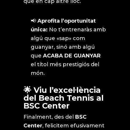
que en cap altre lloc.
📢
Aprofita l’oportunitat
única:
No t’entrenaràs amb
algú que «sap» com
guanyar, sinó amb algú
que
ACABA DE GUANYAR
el títol més prestigiós del
món.
🌟 Viu l’excel·lència
del Beach Tennis al
BSC Center
Finalment, des del
BSC
Center
, felicitem efusivament